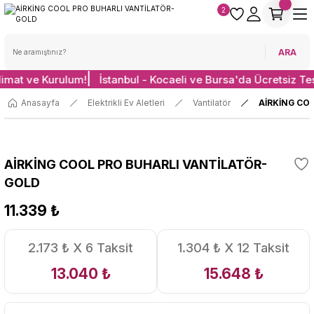
2
ARA
limat ve Kurulum!
İstanbul - Kocaeli ve Bursa'da Ücretsiz Te
Anasayfa
Elektrikli Ev Aletleri
Vantilatör
AİRKİNG CO
AİRKİNG COOL PRO BUHARLI VANTİLATÖR-
GOLD
11.339 ₺
2.173 ₺ X 6 Taksit
1.304 ₺ X 12 Taksit
13.040 ₺
15.648 ₺