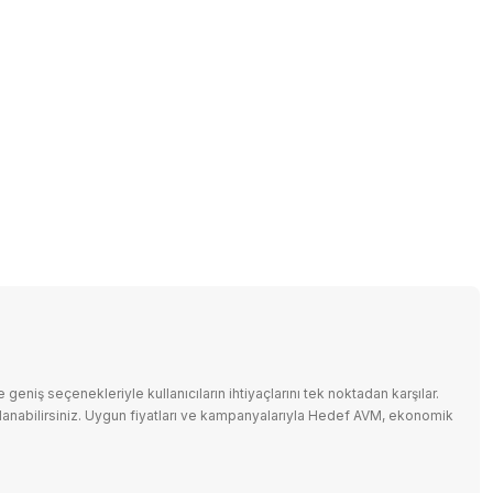
 ELEKTRİKLİ BİSİKLET
T YEŞİL/BEYAZ
Rani Koltuk Takımı
g Rehberi
5.490 ₺
klılık Kriterleri: Alışverişte Nelere Dikkat Etmelisiniz?
geniş seçenekleriyle kullanıcıların ihtiyaçlarını tek noktadan karşılar.
lanabilirsiniz. Uygun fiyatları ve kampanyalarıyla Hedef AVM, ekonomik
SO MAK.
L/SİLVER