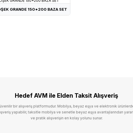
4.725 ₺
ŞEK GRANDE 150*200 BAZA SET
12.348 ₺
TA VSM ELEKTRİKLİ MOTORLU BİSİKLET
VOLTA VB2 PRO
IZI/SİYAH-GOLD
BİSAN LOTUS-25 26 JANT BİSİKLET-MİN
 Yemek odası
Lyos Koltuk Takımı
İşlemci Sıcaklığı Kaç Derece Olmalı? Thermal Throttlin
33.209 ₺
4
11.952 ₺
Devamını Oku
Hedef AVM ile Elden Taksit Alışveriş
ilir? (2026 Rehberi)
Mobilya Seçiminde Kalite ve Dayanı
enilir bir alışveriş platformudur. Mobilya, beyaz eşya ve elektronik ürünlerde 
Devamını Oku
veriş yapabilir, taksitle mobilya ve senetle beyaz eşya avantajlarından yarar
0.000 ATIM)
PHILIPS EP8757/20 TAM OTOMATİK ESPRES
ve pratik alışverişin en kolay yolunu sunar.
OLD
BİSAN SORRENTO-S 20''-26 20 JANT BİSİKLET-YEŞİ