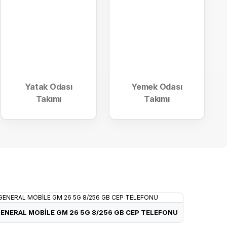
RAKS RKS0052 TEOS KULE TİPİ VANTİLATÖR
 JANT BİSİKLET-KREM/SİYAH-GOLD
Yatak Odası
Yemek Odası
Takımı
Takımı
8.713 ₺
348 ₺
LANKA
SİKLET-MAVİ/SİYAH-GOLD
ENERAL MOBİLE GM 26 5G 8/256 GB CEP TELEFONU