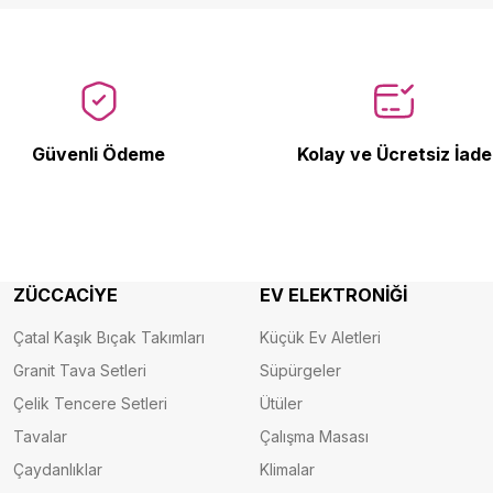
58.719 ₺
9.500 ₺
Güvenli Ödeme
Kolay ve Ücretsiz İade
MAVİSİ/SİLVER
VOLTA VB2 PRO ELEKTRİKLİ BİSİKLET
ZÜCCACİYE
EV ELEKTRONİĞİ
Çatal Kaşık Bıçak Takımları
Küçük Ev Aletleri
45.490 ₺
Granit Tava Setleri
Süpürgeler
Çelik Tencere Setleri
Ütüler
Tavalar
Çalışma Masası
Çaydanlıklar
Klimalar