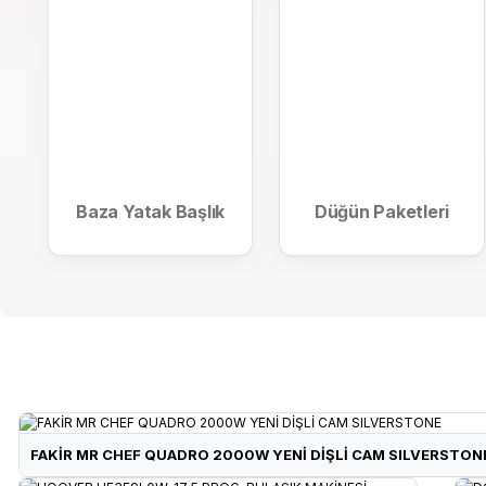
7.156 ₺
GOLDMASTER GM-7923 AYAZ ENDÜSTRİYEL VANTİLAT
BİSAN ROADSTAR CLASSIC-23 26 JANT BİSİKLET-PARL
Baza Yatak Başlık
Düğün Paketleri
3.143 ₺
12.348 ₺
RAKS RKS0059 HAVA SOĞUTUCU 210W BOREAS210
BİSAN ROADSTAR CLASSIC-23 26 JANT BİSİKLET-YEŞİ
FAKİR MR CHEF QUADRO 2000W YENİ DİŞLİ CAM SILVERSTON