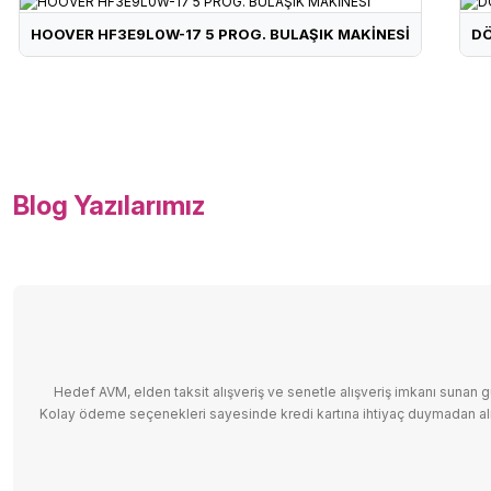
19.130 ₺
HOOVER HF3E9L0W-17 5 PROG. BULAŞIK MAKİNESİ
DÖ
12.348 ₺
RAKS RKS0038 VANTİLATÖR AYAKLI SF16TRIO
VOL
Blog Yazılarımız
BİSAN ROADSTAR CLASSIC-23 26 JANT BİSİKLET-KIRM
Cool Line Koltuk Takımı
Ayro
Casper 1 Saatte Teknik Servis Nasıl Mümkün Oluyor?
3.250 ₺
12.348 ₺
Devamını Oku
Oynadığın Oyuna Göre En İyi Oyuncu Laptopu Nasıl Seç
Maya Koltuk Takımı
Hedef AVM, elden taksit alışveriş ve senetle alışveriş imkanı sunan güv
Devamını Oku
Kolay ödeme seçenekleri sayesinde kredi kartına ihtiyaç duymadan alış
PHILIPS BRI 950/02 LUMEA LAZER EPİLASYON ALETİ(45
BİSAN SORRENTO-S 16''-26 16 JANT BİSİKLET-KREM/G