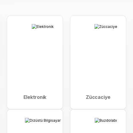
DMASTER GM-7922 Kutup Ayaklı Vantilatör
GOLDMASTER G
BİSAN SPARK 20''-25 20 JANT BİSİKLET-MAT SİYAH/TUR
5.483 ₺
7.156 ₺
Elektronik
Züccaciye
İNG COOL PRO BUHARLI VANTİLATÖR-GOLD
GOLDMASTER
Vİ
BİSAN SPARK 20''-25 20 JANT BİSİKLET-MAT SİYAH/Y
11.339 ₺