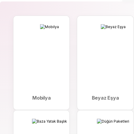
GOLDMASTER GM-7921 Esen Ayaklı Vantilatör
GOL
BİSAN MAGGIE 16''-25 16 JANT BİSİKLET-LİLA/BEYAZ
2.742 ₺
7.060 ₺
Mobilya
Beyaz Eşya
GOLDMASTER GM-7927 FERAH VANTİLATÖR
AİRK
BİSAN SPARK 20''-25 20 JANT BİSİKLET-MAT SİYAH/MA
2.825 ₺