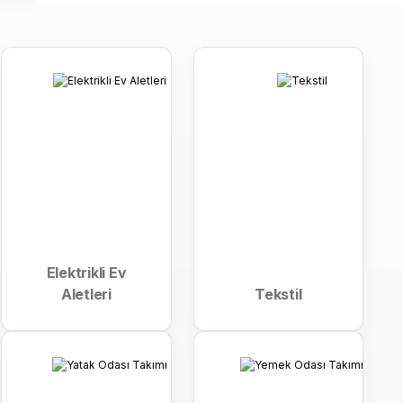
M-7944 Airbot Kule Tipi Vantilatör
UNCU
7.655 ₺
Elektrikli Ev
Aletleri
Tekstil
 GM-7924 ALASKA BUHARLI VANTİLATÖR
EŞİL
7.163 ₺