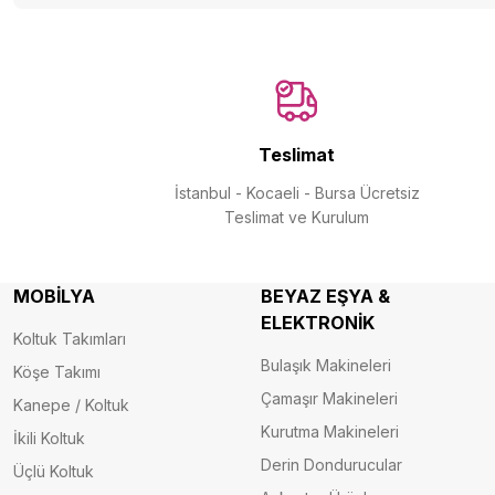
25.990 ₺
9.322 ₺
Teslimat
İstanbul - Kocaeli - Bursa Ücretsiz
PHILIPS BRI 950/00 LUMEA LAZER EPİLASYON ALETİ
Teslimat ve Kurulum
BİSAN SORRENTO-S 24''-26 24 JANT BİSİKLET-BEBEK 
MOBİLYA
BEYAZ EŞYA &
24.339 ₺
ELEKTRONİK
Koltuk Takımları
12.657 ₺
Bulaşık Makineleri
Köşe Takımı
Çamaşır Makineleri
Kanepe / Koltuk
Kurutma Makineleri
İkili Koltuk
Derin Dondurucular
Üçlü Koltuk