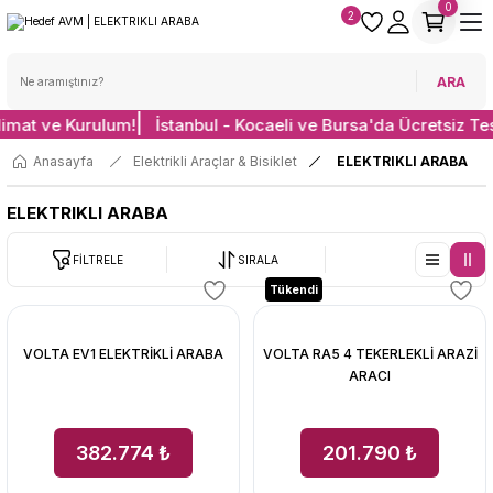
0
2
ARA
limat ve Kurulum!
İstanbul - Kocaeli ve Bursa'da Ücretsiz Te
Anasayfa
Elektrikli Araçlar & Bisiklet
ELEKTRIKLI ARABA
ELEKTRIKLI ARABA
FİLTRELE
SIRALA
Tükendi
VOLTA EV1 ELEKTRİKLİ ARABA
VOLTA RA5 4 TEKERLEKLİ ARAZİ
ARACI
382.774 ₺
201.790 ₺