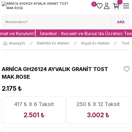
2
ARA
imat ve Kurulum!
İstanbul - Kocaeli ve Bursa'da Ücretsiz Tes
Anasayfa
Elektrikli Ev Aletleri
Küçük Ev Aletleri
Tost 
ARNİCA GH26124 AYVALIK GRANİT TOST
MAK.ROSE
2.175 ₺
417 ₺ X 6 Taksit
250 ₺ X 12 Taksit
2.501 ₺
3.002 ₺