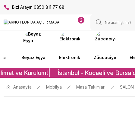
Bizi Arayın 0850 811 77 88
2
lya
Beyaz Eşya
Elektronik
Züccaciye
El
limat ve Kurulum!
İstanbul - Kocaeli ve Bursa'd
Anasayfa
Mobilya
Masa Takımları
SALON