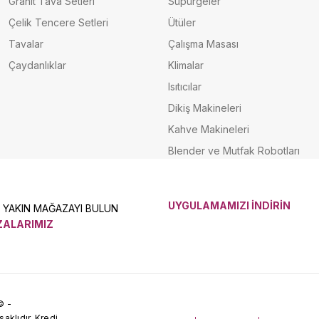
Granit Tava Setleri
Süpürgeler
Çelik Tencere Setleri
Ütüler
Tavalar
Çalışma Masası
Çaydanlıklar
Klimalar
Isıtıcılar
Dikiş Makineleri
Kahve Makineleri
Blender ve Mutfak Robotları
UYGULAMAMIZI İNDİRİN
N YAKIN MAĞAZAYI BULUN
ALARIMIZ
© -
klıdır. Kredi