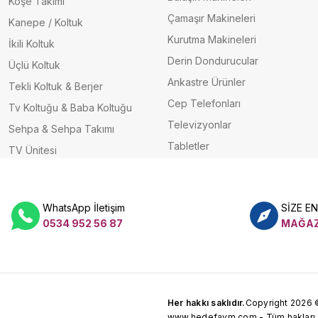
Köşe Takımı
Çamaşır Makineleri
Kanepe / Koltuk
Kurutma Makineleri
İkili Koltuk
Derin Dondurucular
Üçlü Koltuk
Ankastre Ürünler
Tekli Koltuk & Berjer
Cep Telefonları
Tv Koltuğu & Baba Koltuğu
Televizyonlar
Sehpa & Sehpa Takımı
Tabletler
TV Ünitesi
WhatsApp İletişim
SİZE E
0534 952 56 87
MAĞAZ
Her hakkı saklıdır.
Copyright 2026 
www.hedefavm.com - Tüm hakları sa