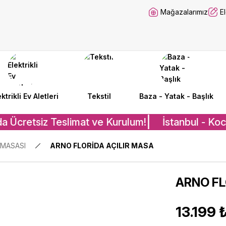
Mağazalarımız
E
ektrikli Ev Aletleri
Tekstil
Baza - Yatak - Başlık
a Ücretsiz Teslimat ve Kurulum!
İstanbul - Koca
 MASASI
ARNO FLORİDA AÇILIR MASA
ARNO FL
13.199 