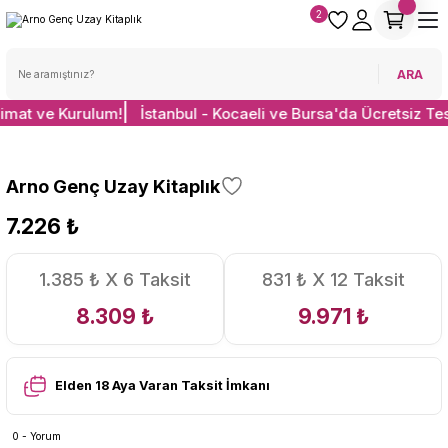
2
ARA
limat ve Kurulum!
İstanbul - Kocaeli ve Bursa'da Ücretsiz Te
Arno Genç Uzay Kitaplık
7.226 ₺
1.385 ₺ X 6 Taksit
831 ₺ X 12 Taksit
8.309 ₺
9.971 ₺
Elden 18 Aya Varan Taksit İmkanı
0 - Yorum