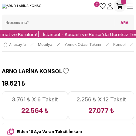
2
ARA
limat ve Kurulum!
İstanbul - Kocaeli ve Bursa'da Ücretsiz Te
Anasayfa
Mobilya
Yemek Odası Takımı
Konsol
ARNO LARİNA KONSOL
19.621 ₺
3.761 ₺ X 6 Taksit
2.256 ₺ X 12 Taksit
22.564 ₺
27.077 ₺
Elden 18 Aya Varan Taksit İmkanı