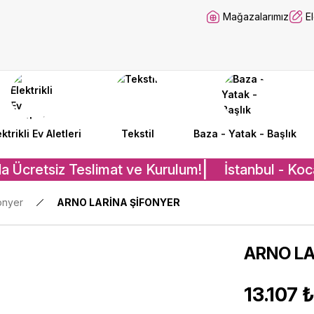
Mağazalarımız
E
ektrikli Ev Aletleri
Tekstil
Baza - Yatak - Başlık
a Ücretsiz Teslimat ve Kurulum!
İstanbul - Koca
onyer
ARNO LARİNA ŞİFONYER
ARNO LA
13.107 