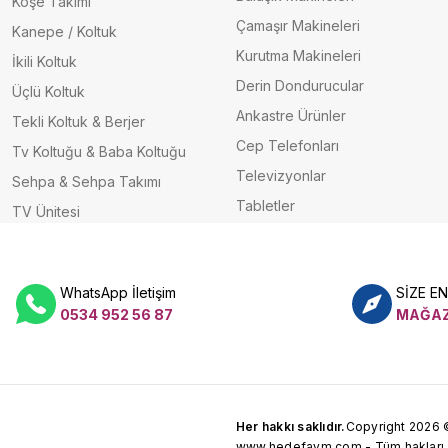
Köşe Takımı
Çamaşır Makineleri
Kanepe / Koltuk
Kurutma Makineleri
İkili Koltuk
Derin Dondurucular
Üçlü Koltuk
Ankastre Ürünler
Tekli Koltuk & Berjer
Cep Telefonları
Tv Koltuğu & Baba Koltuğu
Televizyonlar
Sehpa & Sehpa Takımı
Tabletler
TV Ünitesi
WhatsApp İletişim
SİZE E
0534 952 56 87
MAĞAZ
Her hakkı saklıdır.
Copyright 2026 
www.hedefavm.com - Tüm hakları sa