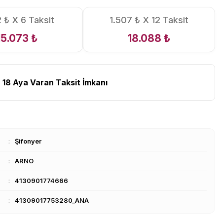
2 ₺ X 6 Taksit
1.507 ₺ X 12 Taksit
15.073 ₺
18.088 ₺
 18 Aya Varan Taksit İmkanı
Şifonyer
ARNO
4130901774666
41309017753280_ANA