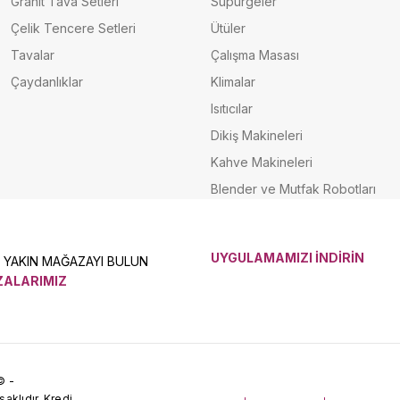
Granit Tava Setleri
Süpürgeler
Çelik Tencere Setleri
Ütüler
Tavalar
Çalışma Masası
Çaydanlıklar
Klimalar
Isıtıcılar
Dikiş Makineleri
Kahve Makineleri
Blender ve Mutfak Robotları
UYGULAMAMIZI İNDİRİN
N YAKIN MAĞAZAYI BULUN
ALARIMIZ
© -
klıdır. Kredi