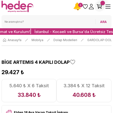
2
ARA
imat ve Kurulum!
İstanbul - Kocaeli ve Bursa'da Ücretsiz Tes
Anasayfa
Mobilya
Dolap Modelleri
GARDOLAP-DOL
BİGE ARTEMIS 4 KAPILI DOLAP
29.427 ₺
5.640 ₺ X 6 Taksit
3.384 ₺ X 12 Taksit
33.840 ₺
40.608 ₺
Elden 18 Aya Varan Taksit İmkanı