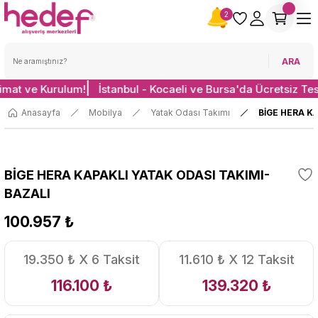
2
ARA
limat ve Kurulum!
İstanbul - Kocaeli ve Bursa'da Ücretsiz Te
Anasayfa
Mobilya
Yatak Odası Takımı
BİGE HERA K
BİGE HERA KAPAKLI YATAK ODASI TAKIMI-
BAZALI
100.957 ₺
19.350 ₺ X 6 Taksit
11.610 ₺ X 12 Taksit
116.100 ₺
139.320 ₺