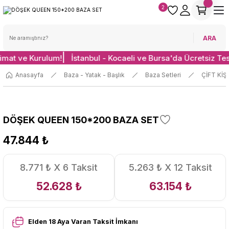
2
ARA
limat ve Kurulum!
İstanbul - Kocaeli ve Bursa'da Ücretsiz Te
Anasayfa
Baza - Yatak - Başlık
Baza Setleri
ÇİFT KİŞ
DÖŞEK QUEEN 150*200 BAZA SET
47.844 ₺
8.771 ₺ X 6 Taksit
5.263 ₺ X 12 Taksit
52.628 ₺
63.154 ₺
Elden 18 Aya Varan Taksit İmkanı