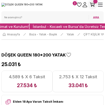
2
ARA
limat ve Kurulum!
İstanbul - Kocaeli ve Bursa'da Ücretsiz Te
Anasayfa
Baza - Yatak - Başlık
Yatak
ÇİFT KİŞİLİK Y
DÖŞEK QUEEN 180*200 YATAK
25.031 ₺
4.589 ₺ X 6 Taksit
2.753 ₺ X 12 Taksit
27.534 ₺
33.041 ₺
Elden 18 Aya Varan Taksit İmkanı