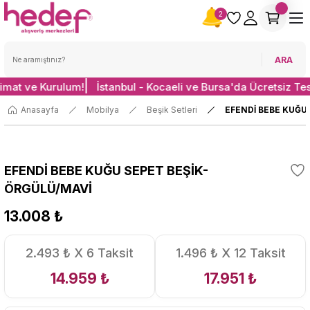
2
ARA
limat ve Kurulum!
İstanbul - Kocaeli ve Bursa'da Ücretsiz Te
Anasayfa
Mobilya
Beşik Setleri
EFENDİ BEBE KUĞU
EFENDİ BEBE KUĞU SEPET BEŞİK-
ÖRGÜLÜ/MAVİ
13.008 ₺
2.493 ₺ X 6 Taksit
1.496 ₺ X 12 Taksit
14.959 ₺
17.951 ₺