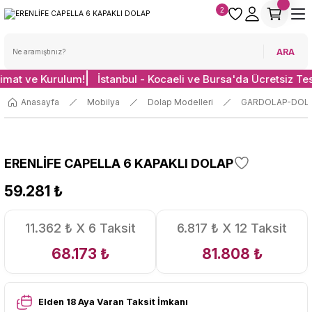
2
ARA
limat ve Kurulum!
İstanbul - Kocaeli ve Bursa'da Ücretsiz Te
Anasayfa
Mobilya
Dolap Modelleri
GARDOLAP-DOL
ERENLİFE CAPELLA 6 KAPAKLI DOLAP
59.281 ₺
11.362 ₺ X 6 Taksit
6.817 ₺ X 12 Taksit
68.173 ₺
81.808 ₺
Elden 18 Aya Varan Taksit İmkanı