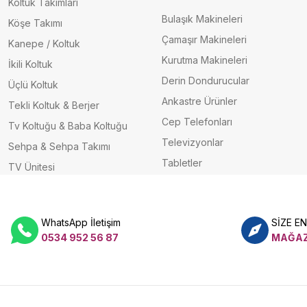
Koltuk Takımları
Bulaşık Makineleri
Köşe Takımı
Çamaşır Makineleri
Kanepe / Koltuk
Kurutma Makineleri
İkili Koltuk
Derin Dondurucular
Üçlü Koltuk
Ankastre Ürünler
Tekli Koltuk & Berjer
Cep Telefonları
Tv Koltuğu & Baba Koltuğu
Televizyonlar
Sehpa & Sehpa Takımı
Tabletler
TV Ünitesi
WhatsApp İletişim
SİZE E
0534 952 56 87
MAĞAZ