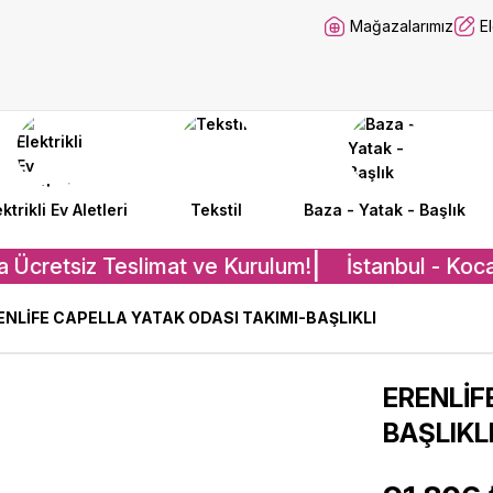
Mağazalarımız
E
ektrikli Ev Aletleri
Tekstil
Baza - Yatak - Başlık
a Ücretsiz Teslimat ve Kurulum!
İstanbul - Koca
ENLİFE CAPELLA YATAK ODASI TAKIMI-BAŞLIKLI
ERENLİF
BAŞLIKL