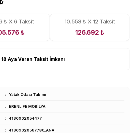
₺
6 ₺ X 6 Taksit
10.558 ₺ X 12 Taksit
05.576 ₺
126.692 ₺
 18 Aya Varan Taksit İmkanı
Yatak Odası Takımı
ERENLIFE MOBİLYA
4130902054477
41309020567780_ANA