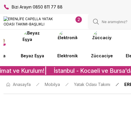
Bizi Arayın 0850 811 77 88
2
lya
Beyaz Eşya
Elektronik
Züccaciye
El
imat ve Kurulum!
İstanbul - Kocaeli ve Bursa'd
Anasayfa
Mobilya
Yatak Odası Takımı
ER