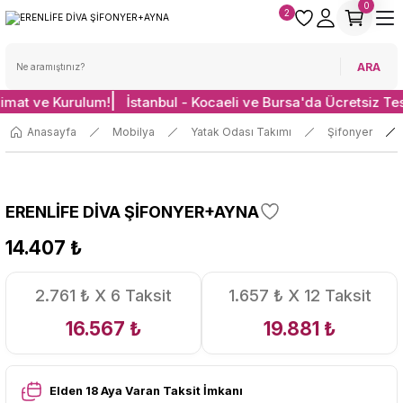
0
2
ARA
limat ve Kurulum!
İstanbul - Kocaeli ve Bursa'da Ücretsiz Te
Anasayfa
Mobilya
Yatak Odası Takımı
Şifonyer
ERENLİFE DİVA ŞİFONYER+AYNA
14.407 ₺
2.761 ₺ X 6 Taksit
1.657 ₺ X 12 Taksit
16.567 ₺
19.881 ₺
Elden 18 Aya Varan Taksit İmkanı