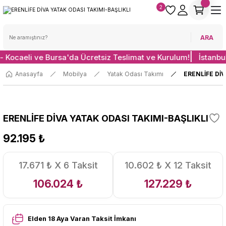
2
ARA
 - Kocaeli ve Bursa'da Ücretsiz Teslimat ve Kurulum!
İstanbu
Anasayfa
Mobilya
Yatak Odası Takımı
ERENLİFE Dİ
ERENLİFE DİVA YATAK ODASI TAKIMI-BAŞLIKLI
92.195 ₺
17.671 ₺ X 6 Taksit
10.602 ₺ X 12 Taksit
106.024 ₺
127.229 ₺
Elden 18 Aya Varan Taksit İmkanı