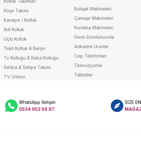
Koltuk Takımları
Bulaşık Makineleri
Köşe Takımı
Çamaşır Makineleri
Kanepe / Koltuk
Kurutma Makineleri
İkili Koltuk
Derin Dondurucular
Üçlü Koltuk
Ankastre Ürünler
Tekli Koltuk & Berjer
Cep Telefonları
Tv Koltuğu & Baba Koltuğu
Televizyonlar
Sehpa & Sehpa Takımı
Tabletler
TV Ünitesi
WhatsApp İletişim
SİZE E
0534 952 56 87
MAĞAZ