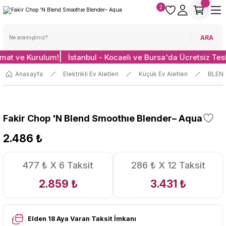
2
ARA
imat ve Kurulum!
İstanbul - Kocaeli ve Bursa'da Ücretsiz Tes
Anasayfa
Elektrikli Ev Aletleri
Küçük Ev Aletleri
BLEN
Fakir Chop 'N Blend Smoothıe Blender– Aqua
2.486 ₺
477 ₺ X 6 Taksit
286 ₺ X 12 Taksit
2.859 ₺
3.431 ₺
Elden 18 Aya Varan Taksit İmkanı