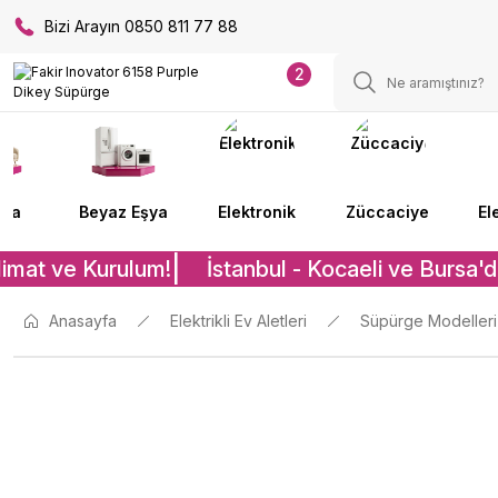
Bizi Arayın 0850 811 77 88
2
lya
Beyaz Eşya
Elektronik
Züccaciye
El
imat ve Kurulum!
İstanbul - Kocaeli ve Bursa'd
Anasayfa
Elektrikli Ev Aletleri
Süpürge Modelleri