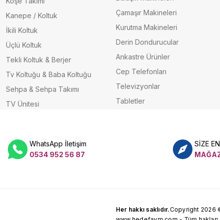
Köşe Takımı
Çamaşır Makineleri
Kanepe / Koltuk
Kurutma Makineleri
İkili Koltuk
Derin Dondurucular
Üçlü Koltuk
Ankastre Ürünler
Tekli Koltuk & Berjer
Cep Telefonları
Tv Koltuğu & Baba Koltuğu
Televizyonlar
Sehpa & Sehpa Takımı
Tabletler
TV Ünitesi
WhatsApp İletişim
SİZE E
0534 952 56 87
MAĞAZ
Her hakkı saklıdır.
Copyright 2026 
www.hedefavm.com - Tüm hakları sa