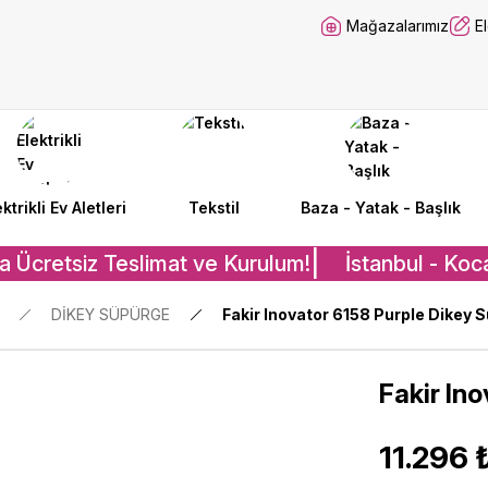
Mağazalarımız
E
ektrikli Ev Aletleri
Tekstil
Baza - Yatak - Başlık
a Ücretsiz Teslimat ve Kurulum!
İstanbul - Koca
DİKEY SÜPÜRGE
Fakir Inovator 6158 Purple Dikey 
Fakir In
11.296 