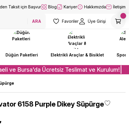
lden Taksit için Başvur
Blog
Kariyer
Hakkımızda
İletişim
ARA
Favoriler
Üye Girişi
Düğün Paketleri
Elektrikli Araçlar & Bisiklet
Spor A
eli ve Bursa'da Ücretsiz Teslimat ve Kurulum!
İ
Süpürge
ovator 6158 Purple Dikey Süpürge
₺