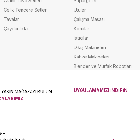
Granit Tava Setleri
Süpürgeler
Çelik Tencere Setleri
Ütüler
Tavalar
Çalışma Masası
Çaydanlıklar
Klimalar
Isıtıcılar
Dikiş Makineleri
Kahve Makineleri
Blender ve Mutfak Robotları
UYGULAMAMIZI İNDİRİN
N YAKIN MAĞAZAYI BULUN
ALARIMIZ
© -
klıdır. Kredi