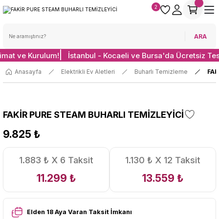
2
ARA
limat ve Kurulum!
İstanbul - Kocaeli ve Bursa'da Ücretsiz Te
Anasayfa
Elektrikli Ev Aletleri
Buharlı Temizleme
FAK
FAKİR PURE STEAM BUHARLI TEMİZLEYİCİ
9.825 ₺
1.883 ₺ X 6 Taksit
1.130 ₺ X 12 Taksit
11.299 ₺
13.559 ₺
Elden 18 Aya Varan Taksit İmkanı