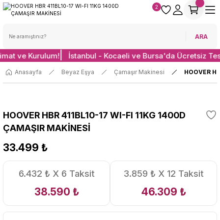
2
ARA
limat ve Kurulum!
İstanbul - Kocaeli ve Bursa'da Ücretsiz Te
Anasayfa
Beyaz Eşya
Çamaşır Makinesi
HOOVER HBR
HOOVER HBR 411BL10-17 WI-FI 11KG 1400D
ÇAMAŞIR MAKİNESİ
33.499 ₺
6.432 ₺ X 6 Taksit
3.859 ₺ X 12 Taksit
38.590 ₺
46.309 ₺