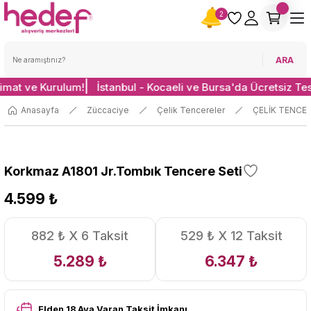
2
ARA
limat ve Kurulum!
İstanbul - Kocaeli ve Bursa'da Ücretsiz Te
Anasayfa
Züccaciye
Çelik Tencereler
ÇELİK TENCER
Korkmaz A1801 Jr.Tombık Tencere Seti
4.599 ₺
882 ₺ X 6 Taksit
529 ₺ X 12 Taksit
5.289 ₺
6.347 ₺
Elden 18 Aya Varan Taksit İmkanı