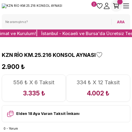
2
ARA
limat ve Kurulum!
İstanbul - Kocaeli ve Bursa'da Ücretsiz Te
KZN RİO KM.25.216 KONSOL AYNASI
2.900 ₺
556 ₺ X 6 Taksit
334 ₺ X 12 Taksit
3.335 ₺
4.002 ₺
Elden 18 Aya Varan Taksit İmkanı
0 - Yorum