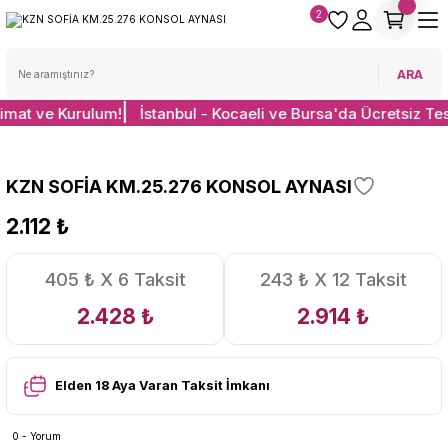
2
ARA
limat ve Kurulum!
İstanbul - Kocaeli ve Bursa'da Ücretsiz Te
KZN SOFİA KM.25.276 KONSOL AYNASI
2.112 ₺
405 ₺ X 6 Taksit
243 ₺ X 12 Taksit
2.428 ₺
2.914 ₺
Elden 18 Aya Varan Taksit İmkanı
0 - Yorum