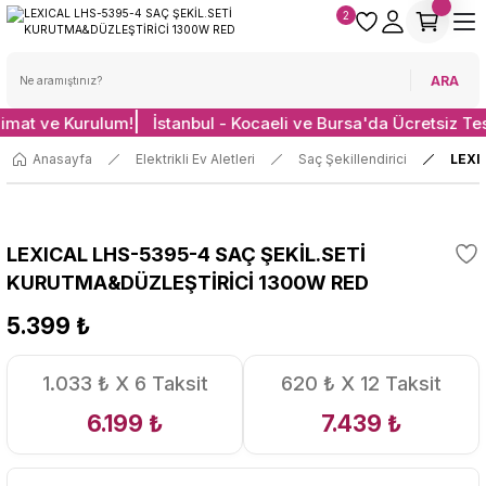
2
ARA
limat ve Kurulum!
İstanbul - Kocaeli ve Bursa'da Ücretsiz Te
Anasayfa
Elektrikli Ev Aletleri
Saç Şekillendirici
LEXI
LEXICAL LHS-5395-4 SAÇ ŞEKİL.SETİ
KURUTMA&DÜZLEŞTİRİCİ 1300W RED
5.399 ₺
1.033 ₺ X 6 Taksit
620 ₺ X 12 Taksit
6.199 ₺
7.439 ₺