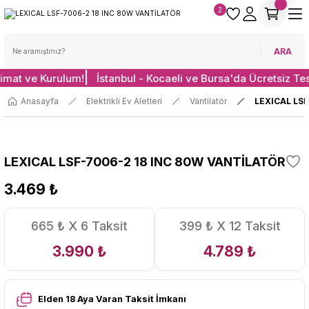
2
ARA
limat ve Kurulum!
İstanbul - Kocaeli ve Bursa'da Ücretsiz Te
Anasayfa
Elektrikli Ev Aletleri
Vantilatör
LEXICAL LS
LEXICAL LSF-7006-2 18 INC 80W VANTİLATÖR
3.469 ₺
665 ₺ X 6 Taksit
399 ₺ X 12 Taksit
3.990 ₺
4.789 ₺
Elden 18 Aya Varan Taksit İmkanı