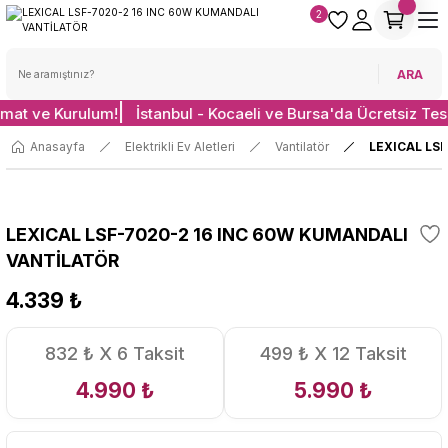
2
ARA
imat ve Kurulum!
İstanbul - Kocaeli ve Bursa'da Ücretsiz Tes
Anasayfa
Elektrikli Ev Aletleri
Vantilatör
LEXICAL LS
LEXICAL LSF-7020-2 16 INC 60W KUMANDALI
VANTİLATÖR
4.339 ₺
832 ₺ X 6 Taksit
499 ₺ X 12 Taksit
4.990 ₺
5.990 ₺