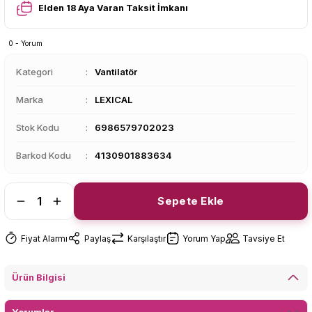
Elden 18 Aya Varan Taksit İmkanı
0 - Yorum
Kategori
Vantilatör
Marka
LEXICAL
Stok Kodu
6986579702023
Barkod Kodu
4130901883634
Sepete Ekle
Fiyat Alarmı
Paylaş
Karşılaştır
Yorum Yap
Tavsiye Et
Ürün Bilgisi