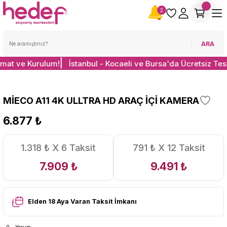
2
ARA
imat ve Kurulum!
İstanbul - Kocaeli ve Bursa'da Ücretsiz Tes
MİECO A11 4K ULLTRA HD ARAÇ İÇİ KAMERA
6.877 ₺
1.318 ₺ X 6 Taksit
791 ₺ X 12 Taksit
7.909 ₺
9.491 ₺
Elden 18 Aya Varan Taksit İmkanı