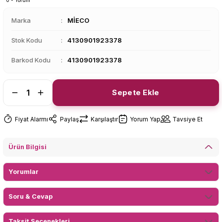
0 - Yorum
Marka
MİECO
Stok Kodu
4130901923378
Barkod Kodu
4130901923378
Sepete Ekle
Fiyat Alarmı
Paylaş
Karşılaştır
Yorum Yap
Tavsiye Et
Ürün Bilgisi
Yorumlar
Soru & Cevap
Taksit Seçenekleri