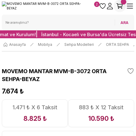
2
ARA
imat ve Kurulum!
İstanbul - Kocaeli ve Bursa'da Ücretsiz Tes
Anasayfa
Mobilya
Sehpa Modelleri
ORTA SEHPA
MOVEMO MANTAR MVM-B-3072 ORTA
SEHPA-BEYAZ
7.674 ₺
1.471 ₺ X 6 Taksit
883 ₺ X 12 Taksit
8.825 ₺
10.590 ₺