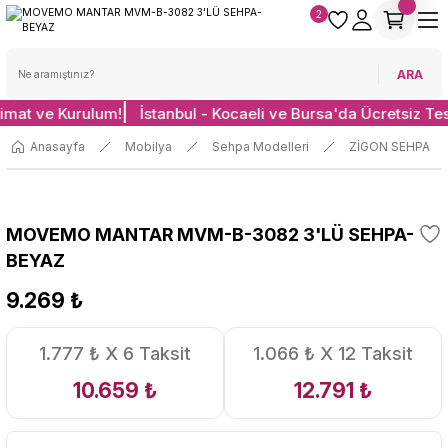
2
ARA
limat ve Kurulum!
İstanbul - Kocaeli ve Bursa'da Ücretsiz Te
Anasayfa
Mobilya
Sehpa Modelleri
ZİGON SEHPA
MOVEMO MANTAR MVM-B-3082 3'LÜ SEHPA-
BEYAZ
9.269 ₺
1.777 ₺ X 6 Taksit
1.066 ₺ X 12 Taksit
10.659 ₺
12.791 ₺