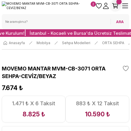
2
ARA
 ve Kurulum!
İstanbul - Kocaeli ve Bursa'da Ücretsiz Teslimat
Anasayfa
Mobilya
Sehpa Modelleri
ORTA SEHPA
MOVEMO MANTAR MVM-CB-3071 ORTA
SEHPA-CEVİZ/BEYAZ
7.674 ₺
1.471 ₺ X 6 Taksit
883 ₺ X 12 Taksit
8.825 ₺
10.590 ₺