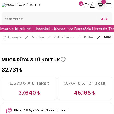
2
ARA
limat ve Kurulum!
İstanbul - Kocaeli ve Bursa'da Ücretsiz Te
Anasayfa
Mobilya
Koltuk Takımı
Koltuk
MUGA 
MUGA RÜYA 3'LÜ KOLTUK
32.731 ₺
6.273 ₺ X 6 Taksit
3.764 ₺ X 12 Taksit
37.640 ₺
45.168 ₺
Elden 18 Aya Varan Taksit İmkanı