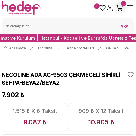
2
ARA
limat ve Kurulum!
İstanbul - Kocaeli ve Bursa'da Ücretsiz Te
Anasayfa
Mobilya
Sehpa Modelleri
ORTA SEHPA
NECOLINE ADA AC-9503 ÇEKMECELİ SİHİRLİ
SEHPA-BEYAZ/BEYAZ
7.902 ₺
1.515 ₺ X 6 Taksit
909 ₺ X 12 Taksit
9.087 ₺
10.905 ₺