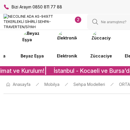
Bizi Arayın 0850 811 77 88
2
lya
Beyaz Eşya
Elektronik
Züccaciye
El
imat ve Kurulum!
İstanbul - Kocaeli ve Bursa'da
Anasayfa
Mobilya
Sehpa Modelleri
ORTA