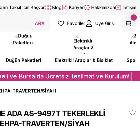
lden Taksit için Başvur
Blog
Kariyer
Hakkımızda
İletişim
ARA
Favoriler
Üye Girişi
Düğün Paketleri
Elektrikli Araçlar & Bisiklet
Spor A
eli ve Bursa'da Ücretsiz Teslimat ve Kurulum!
İ
SEHPA-TRAVERTEN/SİYAH
E ADA AS-9497T TEKERLEKLİ
 SEHPA-TRAVERTEN/SİYAH