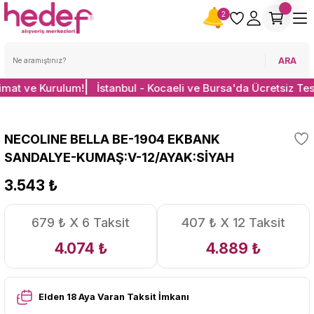
2
ARA
limat ve Kurulum!
İstanbul - Kocaeli ve Bursa'da Ücretsiz Te
NECOLINE BELLA BE-1904 EKBANK
SANDALYE-KUMAŞ:V-12/AYAK:SİYAH
3.543 ₺
679 ₺ X 6 Taksit
407 ₺ X 12 Taksit
4.074 ₺
4.889 ₺
Elden 18 Aya Varan Taksit İmkanı