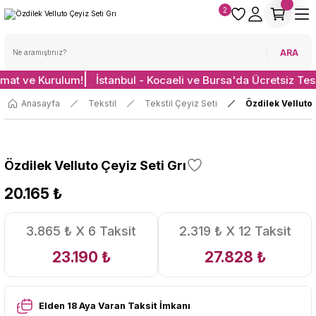
2
ARA
imat ve Kurulum!
İstanbul - Kocaeli ve Bursa'da Ücretsiz Tes
Anasayfa
Tekstil
Tekstil Çeyiz Seti
Özdilek Velluto 
Özdilek Velluto Çeyiz Seti Grı
20.165 ₺
3.865 ₺ X 6 Taksit
2.319 ₺ X 12 Taksit
23.190 ₺
27.828 ₺
Elden 18 Aya Varan Taksit İmkanı