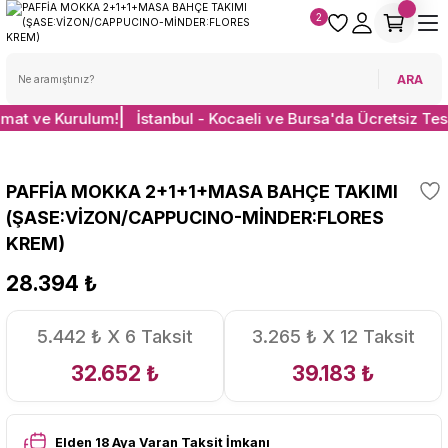
2
ARA
imat ve Kurulum!
İstanbul - Kocaeli ve Bursa'da Ücretsiz Tes
PAFFİA MOKKA 2+1+1+MASA BAHÇE TAKIMI
(ŞASE:VİZON/CAPPUCINO-MİNDER:FLORES
KREM)
28.394 ₺
5.442 ₺ X 6 Taksit
3.265 ₺ X 12 Taksit
32.652 ₺
39.183 ₺
Elden 18 Aya Varan Taksit İmkanı