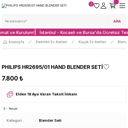
2
ARA
limat ve Kurulum!
İstanbul - Kocaeli ve Bursa'da Ücretsiz Te
Anasayfa
Elektrikli Ev Aletleri
Küçük Ev Aletleri
Blende
PHILIPS HR2695/01 HAND BLENDER SETİ
7.800 ₺
Elden 18 Aya Varan Taksit İmkanı
0 - Yorum
Kategori
Blender Seti