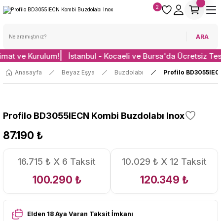
2
ARA
limat ve Kurulum!
İstanbul - Kocaeli ve Bursa'da Ücretsiz Te
Anasayfa
Beyaz Eşya
Buzdolabı
Profilo BD3055IEC
Profilo BD3055IECN Kombi Buzdolabı Inox
87.190 ₺
16.715 ₺ X 6 Taksit
10.029 ₺ X 12 Taksit
100.290 ₺
120.349 ₺
Elden 18 Aya Varan Taksit İmkanı