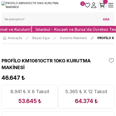
2
ARA
imat ve Kurulum!
İstanbul - Kocaeli ve Bursa'da Ücretsiz Tes
Anasayfa
Beyaz Eşya
Kurutma Makinesi
PROFİLO K
PROFİLO KM10610CTR 10KG KURUTMA
MAKİNESİ
46.647 ₺
8.941 ₺ X 6 Taksit
5.365 ₺ X 12 Taksit
53.645 ₺
64.374 ₺