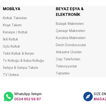
MOBİLYA
BEYAZ EŞYA &
ELEKTRONİK
Koltuk Takımları
Bulaşık Makineleri
Köşe Takımı
Çamaşır Makineleri
Kanepe / Koltuk
Kurutma Makineleri
İkili Koltuk
Derin Dondurucular
Üçlü Koltuk
Ankastre Ürünler
Tekli Koltuk & Berjer
Cep Telefonları
Tv Koltuğu & Baba Koltuğu
Televizyonlar
Sehpa & Sehpa Takımı
Tabletler
TV Ünitesi
WhatsApp İletişim
SİZE E
0534 952 56 87
MAĞAZ