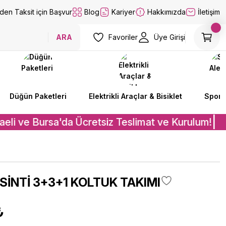
lden Taksit için Başvur
Blog
Kariyer
Hakkımızda
İletişim
ARA
Favoriler
Üye Girişi
Düğün Paketleri
Elektrikli Araçlar & Bisiklet
Spor A
eli ve Bursa'da Ücretsiz Teslimat ve Kurulum!
SİNTİ 3+3+1 KOLTUK TAKIMI
₺