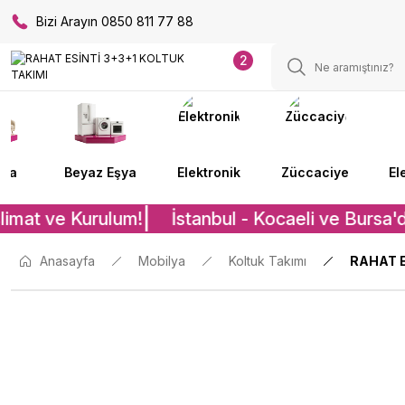
Bizi Arayın 0850 811 77 88
2
lya
Beyaz Eşya
Elektronik
Züccaciye
El
limat ve Kurulum!
İstanbul - Kocaeli ve Bursa'd
Anasayfa
Mobilya
Koltuk Takımı
RAHAT E