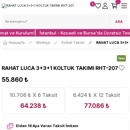
2
ARA
imat ve Kurulum!
İstanbul - Kocaeli ve Bursa'da Ücretsiz Tes
Anasayfa
Mobilya
Koltuk Takımı
RAHAT LUCA 3+3+
Yeni
RAHAT LUCA 3+3+1 KOLTUK TAKIMI RHT-207
55.860 ₺
10.706 ₺ X 6 Taksit
6.424 ₺ X 12 Taksit
64.238 ₺
77.086 ₺
Elden 18 Aya Varan Taksit İmkanı