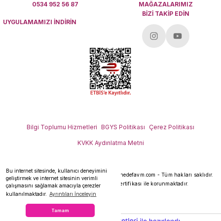
0534 952 56 87
MAĞAZALARIMIZ
BİZİ TAKİP EDİN
UYGULAMAMIZI İNDİRİN
Bilgi Toplumu Hizmetleri
BGYS Politikası
Çerez Politikası
KVKK Aydınlatma Metni
Bu internet sitesinde, kullanıcı deneyimini
Her hakkı saklıdır.
Copyright 2026 © - www.hedefavm.com - Tüm hakları saklıdır.
geliştirmek ve internet sitesinin verimli
Kredi kartı bilgileriniz 256bit SSL sertifikası ile korunmaktadır.
çalışmasını sağlamak amacıyla çerezler
kullanılmaktadır.
Ayrıntıları İnceleyin
Tamam
ideasoft
ile