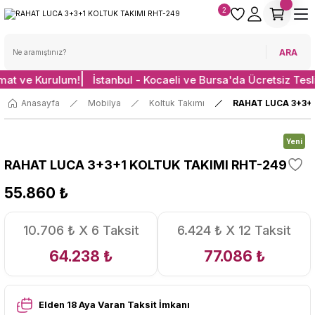
2
ARA
imat ve Kurulum!
İstanbul - Kocaeli ve Bursa'da Ücretsiz Tes
Anasayfa
Mobilya
Koltuk Takımı
RAHAT LUCA 3+3+
Yeni
RAHAT LUCA 3+3+1 KOLTUK TAKIMI RHT-249
55.860 ₺
10.706 ₺ X 6 Taksit
6.424 ₺ X 12 Taksit
64.238 ₺
77.086 ₺
Elden 18 Aya Varan Taksit İmkanı