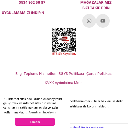
0534 952 56 87
MAĞAZALARIMIZ
BİZİ TAKİP EDİN
UYGULAMAMIZI İNDİRİN
Bilgi Toplumu Hizmetleri
BGYS Politikası
Çerez Politikası
KVKK Aydınlatma Metni
Bu internet sitesinde, kullanıcı deneyimini
Her hakkı saklıdır.
Copyright 2026 © - www.hedefavm.com - Tüm hakları saklıdır.
geliştirmek ve internet sitesinin verimli
Kredi kartı bilgileriniz 256bit SSL sertifikası ile korunmaktadır.
çalışmasını sağlamak amacıyla çerezler
kullanılmaktadır.
Ayrıntıları İnceleyin
Tamam
ideasoft
ile