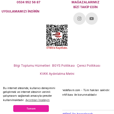
0534 952 56 87
MAĞAZALARIMIZ
BİZİ TAKİP EDİN
UYGULAMAMIZI İNDİRİN
Bilgi Toplumu Hizmetleri
BGYS Politikası
Çerez Politikası
KVKK Aydınlatma Metni
Bu internet sitesinde, kullanıcı deneyimini
Her hakkı saklıdır.
Copyright 2026 © - www.hedefavm.com - Tüm hakları saklıdır.
geliştirmek ve internet sitesinin verimli
Kredi kartı bilgileriniz 256bit SSL sertifikası ile korunmaktadır.
çalışmasını sağlamak amacıyla çerezler
kullanılmaktadır.
Ayrıntıları İnceleyin
Tamam
ideasoft
ile