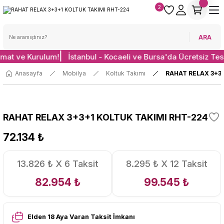
2
ARA
imat ve Kurulum!
İstanbul - Kocaeli ve Bursa'da Ücretsiz Tes
Anasayfa
Mobilya
Koltuk Takımı
RAHAT RELAX 3+3
RAHAT RELAX 3+3+1 KOLTUK TAKIMI RHT-224
72.134 ₺
13.826 ₺ X 6 Taksit
8.295 ₺ X 12 Taksit
82.954 ₺
99.545 ₺
Elden 18 Aya Varan Taksit İmkanı