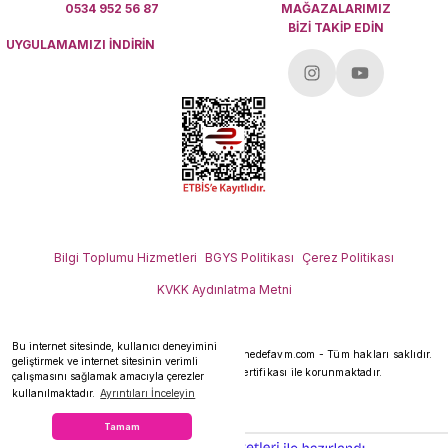
0534 952 56 87
MAĞAZALARIMIZ
BİZİ TAKİP EDİN
UYGULAMAMIZI İNDİRİN
Bilgi Toplumu Hizmetleri
BGYS Politikası
Çerez Politikası
KVKK Aydınlatma Metni
Bu internet sitesinde, kullanıcı deneyimini
Her hakkı saklıdır.
Copyright 2026 © - www.hedefavm.com - Tüm hakları saklıdır.
geliştirmek ve internet sitesinin verimli
Kredi kartı bilgileriniz 256bit SSL sertifikası ile korunmaktadır.
çalışmasını sağlamak amacıyla çerezler
kullanılmaktadır.
Ayrıntıları İnceleyin
Tamam
ideasoft
ile