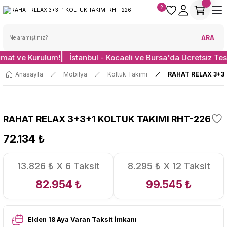
2
ARA
imat ve Kurulum!
İstanbul - Kocaeli ve Bursa'da Ücretsiz Tes
Anasayfa
Mobilya
Koltuk Takımı
RAHAT RELAX 3+3
RAHAT RELAX 3+3+1 KOLTUK TAKIMI RHT-226
72.134 ₺
13.826 ₺ X 6 Taksit
8.295 ₺ X 12 Taksit
82.954 ₺
99.545 ₺
Elden 18 Aya Varan Taksit İmkanı