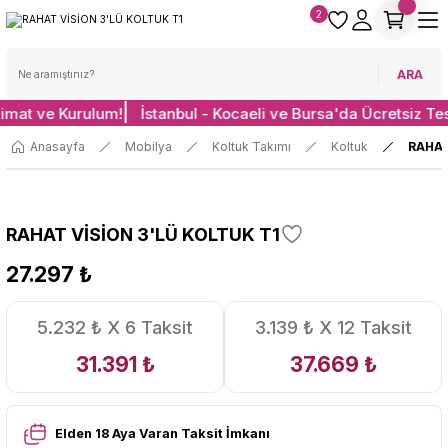
2
ARA
limat ve Kurulum!
İstanbul - Kocaeli ve Bursa'da Ücretsiz Te
Anasayfa
Mobilya
Koltuk Takımı
Koltuk
RAHAT
RAHAT VİSİON 3'LÜ KOLTUK T1
27.297 ₺
5.232 ₺ X 6 Taksit
3.139 ₺ X 12 Taksit
31.391 ₺
37.669 ₺
Elden 18 Aya Varan Taksit İmkanı