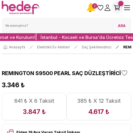
2
ARA
imat ve Kurulum!
İstanbul - Kocaeli ve Bursa'da Ücretsiz Tes
Anasayfa
Elektrikli Ev Aletleri
Saç Şekillendirici
REMI
REMINGTON S9500 PEARL SAÇ DÜZLEŞTİRİCİ
3.346 ₺
641 ₺ X 6 Taksit
385 ₺ X 12 Taksit
3.847 ₺
4.617 ₺
Elden 18 Aya Varan Taksit İmkanı