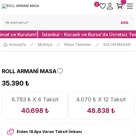
2
ARA
limat ve Kurulum!
İstanbul - Kocaeli ve Bursa'da Ücretsiz Te
Anasayfa
Mobilya
Masa Takımları
SALON MASASI
ROLL ARMANİ MASA
35.390 ₺
6.783 ₺ X 6 Taksit
4.070 ₺ X 12 Taksit
40.698 ₺
48.838 ₺
Elden 18 Aya Varan Taksit İmkanı