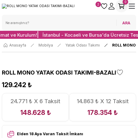
0
2
ARA
limat ve Kurulum!
İstanbul - Kocaeli ve Bursa'da Ücretsiz Te
Anasayfa
Mobilya
Yatak Odası Takımı
ROLL MONO Y
ROLL MONO YATAK ODASI TAKIMI-BAZALI
129.242 ₺
24.771 ₺ X 6 Taksit
14.863 ₺ X 12 Taksit
148.628 ₺
178.354 ₺
Elden 18 Aya Varan Taksit İmkanı